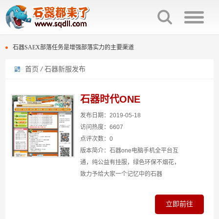
石器时代种族互克机制介绍
石器SAEX部落任务是增强部落实力的主要渠道
首页
/
石器新服发布
百战石器宠物交易回炉次数保留。
石器时代种族互克机制介绍
石器时代庄园族战击杀榜规则与奖励
石器SAEX部落任务是增强部落实力的主要渠道
石器时代ONE
石器时代复刻版多套配点“灵活变通”
百战石器宠物交易回炉次数保留。
发布日期：2019-05-18
访问热度：6607
石器时代光环宠物排名效果
石器时代庄园族战击杀榜规则与奖励
点评次数：0
版本简介：石器one电脑手机全平台互
石器时代300分换普金图腾还是熬金神？
石器时代复刻版多套配点“灵活变通”
通，纯公益有挂服，绿色环保不烟花，
致力予给大家一个记忆中的石器
石器时代“生化”过滤段
石器时代光环宠物排名效果
石器时代300分换普金图腾还是熬金神？
立即前往