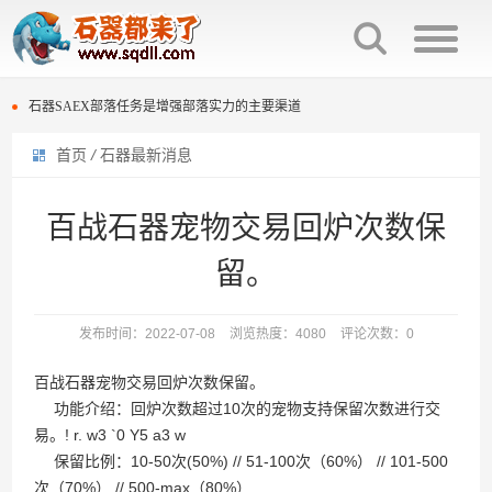
石器时代种族互克机制介绍
石器SAEX部落任务是增强部落实力的主要渠道
首页
/
石器最新消息
百战石器宠物交易回炉次数保留。
石器时代种族互克机制介绍
石器时代庄园族战击杀榜规则与奖励
石器SAEX部落任务是增强部落实力的主要渠道
百战石器宠物交易回炉次数保
石器时代复刻版多套配点“灵活变通”
百战石器宠物交易回炉次数保留。
留。
石器时代光环宠物排名效果
石器时代庄园族战击杀榜规则与奖励
发布时间：2022-07-08
浏览热度：4080
评论次数：0
石器时代300分换普金图腾还是熬金神？
石器时代复刻版多套配点“灵活变通”
百战石器宠物交易回炉次数保留。
石器时代“生化”过滤段
石器时代光环宠物排名效果
功能介绍：回炉次数超过10次的宠物支持保留次数进行交
易。! r. w3 `0 Y5 a3 w
石器时代300分换普金图腾还是熬金神？
保留比例：10-50次(50%) // 51-100次（60%） // 101-500
次（70%） // 500-max（80%）