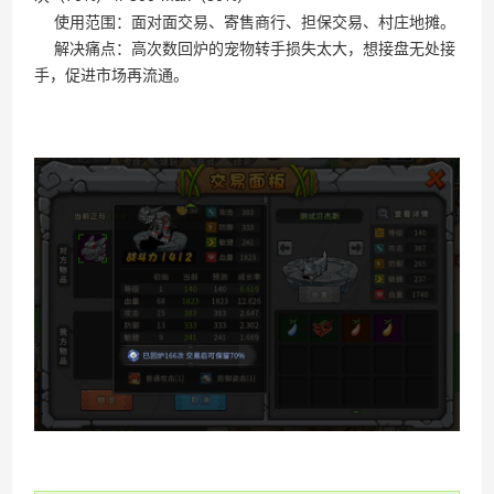
石器时代“生化”过滤段
使用范围：面对面交易、寄售商行、担保交易、村庄地摊。
解决痛点：高次数回炉的宠物转手损失太大，想接盘无处接
手，促进市场再流通。