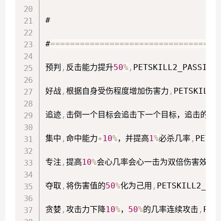
#

#
==
==
==
==
==
==
==
==
==
==
==
==
==
==
==
==
==
预判
,
反击能力提升
50
%
,
PETSKILL2_PASSIVE
好战
,
根据自身受伤程度增加伤害力
,
PETSKILL2
追迹
,
击倒一个目标会追击下一个目标，追击的伤
集中
,
命中能力
+
10
%
，并提高
1
%
必杀几率
,
PETSK
专注
,
提高
10
%
会心几率会心一击为双倍伤害效果
,
夺取
,
将伤害值的
50
%
化为己用
,
PETSKILL2_PAS
贪婪
,
攻击力下降
10
%
，
50
%
的几率连续攻击
,
PET