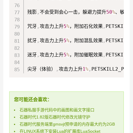
残影
,
不会受到会心一击，躲避力提升
50
%
、敏捷
咒牙
,
攻击力上升
5
%
，附加石化效果
,
PETSKILL2
扰牙
,
攻击力上升
5
%
，附加混乱效果
,
PETSKILL2
迷牙
,
攻击力上升
5
%
，附加催眠效果
,
PETSKILL2
尖牙（体验）
,
攻击力上升
1
%
,
PETSKILL2_PASS
您可能还会喜欢：
石器私服手游代码中的画图和画文字接口
石器时代1.82版石器时代修改光镜守护
石器时代服务端里gmsvjt预申请的内存最大约为2GB
在LINUX系统下安装Lua的扩展库LuaSocket