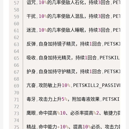
诅咒
,
10
%
的几率使敌人石化，持续
3
回合
,
PETSK
干扰
,
10
%
的几率使敌人混乱，持续
3
回合
,
PETSK
迷流
,
10
%
的几率使敌人睡眠，持续
3
回合
,
PETSK
反弹
,
自身加持镜子精灵，持续
1
回合
,
PETSKILL
吸收
,
自身加持光精灵，持续
1
回合
,
PETSKILL_P
护身
,
自身加持守护精灵，持续
1
回合
,
PETSKILL
亢奋
,
攻防敏上升
10
%
,
PETSKILL2_PASSIVE_G
毒牙
,
攻击力上升
5
%
，附加毒液效果
,
PETSKILL2
鹰眼
,
命中提高
%
10
、必杀率提高
%
2
、敏捷力提高
精战
,
命中能力
+
10
%
、提高
10
%
必杀、攻击力提高