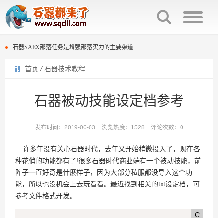
石器时代种族互克机制介绍
石器SAEX部落任务是增强部落实力的主要渠道
首页
/
石器技术教程
百战石器宠物交易回炉次数保留。
石器时代种族互克机制介绍
石器时代庄园族战击杀榜规则与奖励
石器SAEX部落任务是增强部落实力的主要渠道
石器被动技能设定档参考
石器时代复刻版多套配点“灵活变通”
百战石器宠物交易回炉次数保留。
发布时间：2019-06-03
浏览热度：1528
评论次数：0
石器时代光环宠物排名效果
石器时代庄园族战击杀榜规则与奖励
许多年没有关心石器时代，去年又开始稍微投入了，现在各
石器时代300分换普金图腾还是熬金神？
石器时代复刻版多套配点“灵活变通”
种花俏的功能都有了!很多石器时代商业端有一个被动技能，前
阵子一直好奇是什麽样子，因为大部分私服都没导入这个功
石器时代“生化”过滤段
石器时代光环宠物排名效果
能，所以也没机会上去玩看看。最近找到相关的txt设定档，可
参考文件格式开发。
石器时代300分换普金图腾还是熬金神？
C