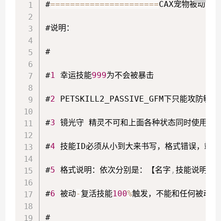
石器时代“生化”过滤段
#
==
==
==
==
==
==
==
==
==
==
==
CAX宠物被动系统
#说明：

#

#
1
 幸运技能
999
为不会被暴击

#
2
 PETSKILL2_PASSIVE_GFM下只能攻防敏为
#
3
 镜光守 精灵不可和上面各种状态同时使用

#
4
 技能ID必须从小到大来书写，格式错误，端不认
#
5
 格式说明：依次分别是：【名字
,
技能说明
,
技
#
6
 被动
-
复活技能
100
%
触发，不能和任何被动属
#
