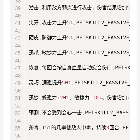
潜击
,
利用敌方弱点进行攻击，伤害结果增加
50
%
,
尖牙
,
攻击力上升
5
%
,
PETSKILL2_PASSIVE_GF
硬皮
,
防御力上升
5
%
,
PETSKILL2_PASSIVE_GF
迅爪
,
敏捷力上升
5
%
,
PETSKILL2_PASSIVE_GF
恢复
,
每回合按自身血量自动愈合伤口
,
PETSKILL
灵巧
,
迴避提升
50
%
,
PETSKILL2_PASSIVE_GFM
迅捷
,
躲避力
+
20
%
、敏捷力
+
10
%
、伤害增加
+
20
%
预测
,
不会受到会心一击
,
PETSKILL2_PASSIVE
荼毒
,
15
%
的几率使敌人中毒，持续
3
回合
,
PETSK