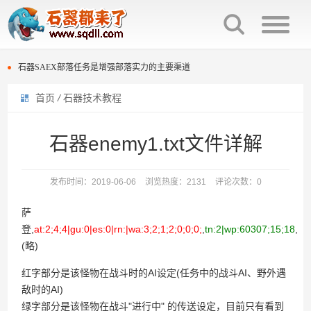
石器时代种族互克机制介绍
石器SAEX部落任务是增强部落实力的主要渠道
首页
/
石器技术教程
百战石器宠物交易回炉次数保留。
石器时代种族互克机制介绍
石器时代庄园族战击杀榜规则与奖励
石器SAEX部落任务是增强部落实力的主要渠道
石器enemy1.txt文件详解
石器时代复刻版多套配点“灵活变通”
百战石器宠物交易回炉次数保留。
发布时间：2019-06-06
浏览热度：2131
评论次数：0
石器时代光环宠物排名效果
石器时代庄园族战击杀榜规则与奖励
萨
石器时代300分换普金图腾还是熬金神？
石器时代复刻版多套配点“灵活变通”
登,
at:2;4;4|gu:0|es:0|rn:|wa:3;2;1;2;0;0;0;
,
tn:2|wp:60307;15;18
,
(略)
石器时代“生化”过滤段
石器时代光环宠物排名效果
红字部分是该怪物在战斗时的AI设定(任务中的战斗AI、野外遇
石器时代300分换普金图腾还是熬金神？
敌时的AI)
绿字部分是该怪物在战斗"进行中" 的传送设定，目前只有看到